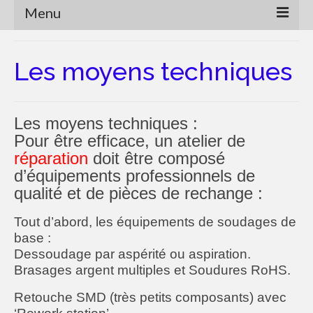
Menu
Accueil
Les moyens techniques
Pourquoi réparer ?
Réparations
Les moyens techniques :
Les moyens techniques
Pour être efficace, un atelier de
réparation
doit être composé
Les limites
d’équipements professionnels de
qualité et de pièces de rechange :
Le recyclage ?
Tout d’abord, les équipements de soudages de
Vers une autre consommation
base :
Marche à suivre
Dessoudage par aspérité ou aspiration.
Brasages argent multiples et
Soudures RoHS.
Qui suis-je ?
Retouche SMD (très petits composants) avec
Concert Event