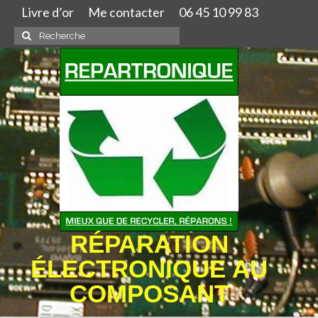
Livre d’or
Me contacter
06 45 10 99 83
Rechercher
:
RÉPARATION
ÉLECTRONIQUE AU
COMPOSANT