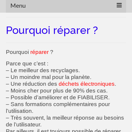
Menu
Accueil
Pourquoi réparer ?
Pourquoi réparer ?
Réparations
Pourquoi
réparer
?
Les moyens techniques
Parce que c’est :
Les limites
– Le meilleur des recyclages.
– Un moindre mal pour la planète.
Le recyclage ?
– Une réduction des
déchets électroniques
.
– Moins cher pour plus de 90% des cas.
Vers une autre consommation
– Possible d’améliorer et de FIABILISER.
– Sans formations complémentaires pour
Marche à suivre
l’utilisation.
– Très souvent, la meilleur réponse au besoins
Qui suis-je ?
de l’utilisateur.
Concert Event
Par ailleurs, il est toujours possible de réparer