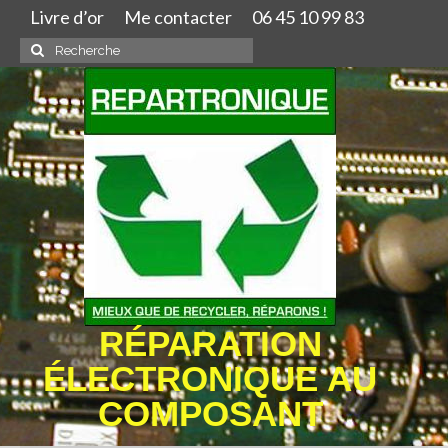
Livre d’or
Me contacter
06 45 10 99 83
Rechercher
:
RÉPARATION
ÉLECTRONIQUE AU
COMPOSANT