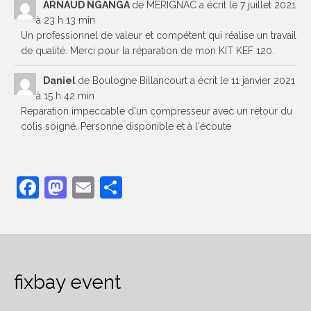
ARNAUD NGANGA
de
MERIGNAC
a écrit le
7 juillet 2021
à
23 h 13 min
Ventes responsables
Un professionnel de valeur et compétent qui réalise un travail
de qualité. Merci pour la réparation de mon KIT KEF 120.
Daniel
de
Boulogne Billancourt
a écrit le
11 janvier 2021
à
15 h 42 min
Reparation impeccable d'un compresseur avec un retour du
colis soigné. Personne disponible et à l'écoute
Facebook
Mastodon
Email
Partager
fixbay event