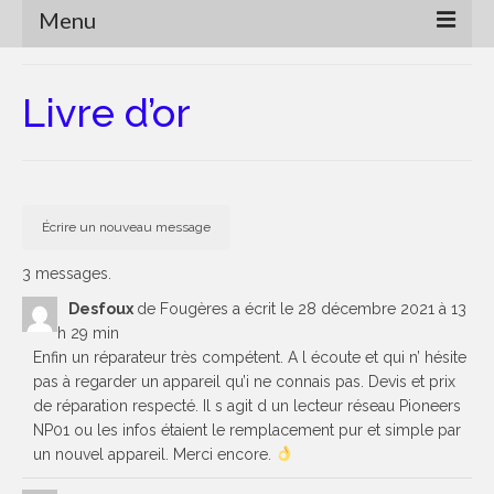
Menu
Accueil
Livre d’or
Pourquoi réparer ?
Réparations
Les moyens techniques
Les limites
3 messages.
Le recyclage ?
Desfoux
de
Fougères
a écrit le
28 décembre 2021
à
13
h 29 min
Vers une autre consommation
Enfin un réparateur très compétent. A l écoute et qui n’ hésite
pas à regarder un appareil qu’i ne connais pas. Devis et prix
Marche à suivre
de réparation respecté. Il s agit d un lecteur réseau Pioneers
NP01 ou les infos étaient le remplacement pur et simple par
Qui suis-je ?
un nouvel appareil. Merci encore.
Concert Event