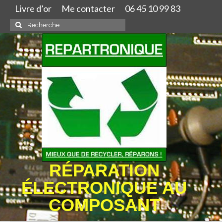
Livre d’or
Me contacter
06 45 10 99 83
Rechercher
:
RÉPARATION
ÉLECTRONIQUE AU
COMPOSANT