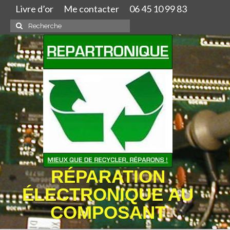
Livre d’or
Me contacter
06 45 10 99 83
Rechercher
:
RÉPARATION
ÉLECTRONIQUE AU
COMPOSANT