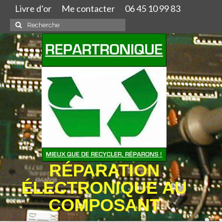
Livre d’or
Me contacter
06 45 10 99 83
Rechercher
:
RÉPARATION
ÉLECTRONIQUE AU
COMPOSANT