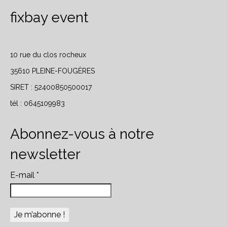
fixbay event
Ventes responsables
10 rue du clos rocheux
35610 PLEINE-FOUGÈRES
SIRET : 52400850500017
tél :
0645109983
Abonnez-vous à notre
newsletter
E-mail
*